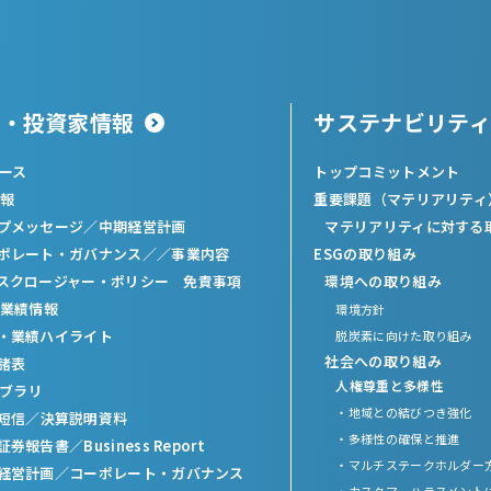
主・投資家情報
サステナビリティ
ュース
トップコミットメント
報
重要課題（マテリアリティ
プメッセージ
／
中期経営計画
マテリアリティに対する
ポレート・ガバナンス／
／
事業内容
ESGの取り組み
スクロージャー・ポリシー 免責事項
環境への取り組み
業績情報
環境方針
・業績ハイライト
脱炭素に向けた取り組み
社会への取り組み
諸表
人権尊重と多様性
イブラリ
・地域との結びつき強化
短信
／
決算説明資料
・多様性の確保と推進
証券報告書
／
Business Report
・マルチステークホルダー
経営計画
／
コーポレート・ガバナンス
・カスタマーハラスメント