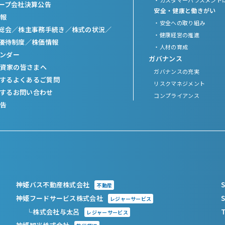
ープ会社決算公告
安全・健康と働きがい
報
・安全への取り組み
総会／
株主事務手続き／
株式の状況／
・健康経営の推進
優待制度／
株価情報
・人材の育成
レンダー
ガバナンス
資家の皆さまへ
ガバナンスの充実
関するよくあるご質問
リスクマネジメント
関するお問い合わせ
コンプライアンス
告
神姫バス不動産株式会社
S
不動産
神姫フードサービス株式会社
S
レジャーサービス
└株式会社与太呂
T
レジャーサービス