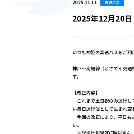
2025.11.11
高速バス
2025年12月2
いつも神姫の高速バスをご利
神戸～高知線（とさでん交通株
す。
【改正内容】
これまで土日祝のみ運行してお
い毎日運行便として生まれ変
今回の改正により、平日もよ
い。
※詳細は別添PDF時刻表を