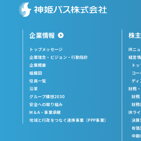
企業情報
株
トップメッセージ
IRニ
企業理念・ビジョン・行動指針
経営情
企業概要
トッ
組織図
コー
役員一覧
ディ
沿革
財務・
グループ構想2030
財務
安全への取り組み
財務
M＆A・事業承継
IRラ
地域と行政をつなぐ連携事業（PPP事業）
決算
有価
中期