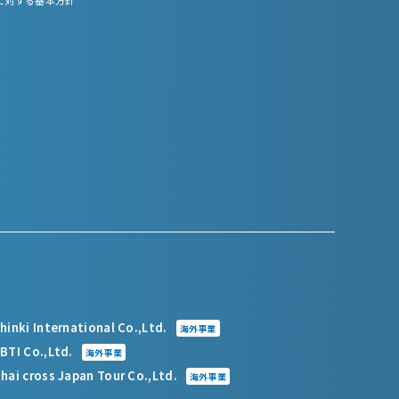
hinki International Co.,Ltd.
海外事業
BTI Co.,Ltd.
海外事業
hai cross Japan Tour Co.,Ltd.
海外事業