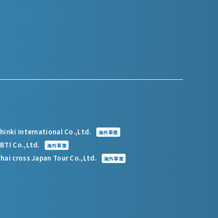
hinki International Co.,Ltd.
海外事業
BTI Co.,Ltd.
海外事業
hai cross Japan Tour Co.,Ltd.
海外事業