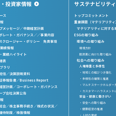
主・投資家情報
サステナビリティ
ュース
トップコミットメント
報
重要課題（マテリアリティ
プメッセージ
／
中期経営計画
マテリアリティに対する
ポレート・ガバナンス／
／
事業内容
ESGの取り組み
スクロージャー・ポリシー 免責事項
環境への取り組み
業績情報
環境方針
・業績ハイライト
脱炭素に向けた取り組み
社会への取り組み
諸表
人権尊重と多様性
イブラリ
・地域との結びつき強化
短信
／
決算説明資料
・多様性の確保と推進
証券報告書
／
Business Report
・マルチステークホルダー
経営計画
／
コーポレート・ガバナンス
・カスタマーハラスメント
ープ会社決算公告
安全・健康と働きがい
報
・安全への取り組み
総会／
株主事務手続き／
株式の状況／
・健康経営の推進
優待制度／
株価情報
・人材の育成