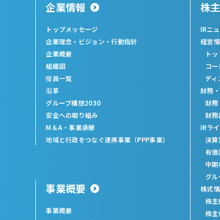
企業情報
株
トップメッセージ
IRニ
企業理念・ビジョン・行動指針
経営情
企業概要
トッ
組織図
コー
役員一覧
ディ
沿革
財務・
グループ構想2030
財務
安全への取り組み
財務
M＆A・事業承継
IRラ
地域と行政をつなぐ連携事業（PPP事業）
決算
有価
中期
グル
事業概要
株式情
株主
事業概要
株主