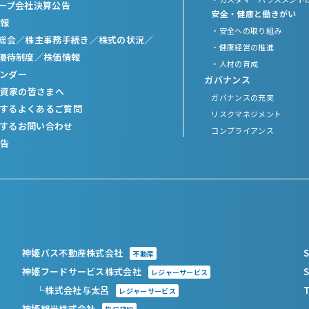
ープ会社決算公告
安全・健康と働きがい
報
・安全への取り組み
総会／
株主事務手続き／
株式の状況／
・健康経営の推進
優待制度／
株価情報
・人材の育成
レンダー
ガバナンス
資家の皆さまへ
ガバナンスの充実
関するよくあるご質問
リスクマネジメント
関するお問い合わせ
コンプライアンス
告
神姫バス不動産株式会社
S
不動産
神姫フードサービス株式会社
S
レジャーサービス
└株式会社与太呂
T
レジャーサービス
神姫観光株式会社