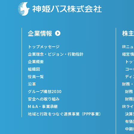
企業情報
株
トップメッセージ
IRニ
企業理念・ビジョン・行動指針
経営情
企業概要
トッ
組織図
コー
役員一覧
ディ
沿革
財務・
グループ構想2030
財務
安全への取り組み
財務
M＆A・事業承継
IRラ
地域と行政をつなぐ連携事業（PPP事業）
決算
有価
中期