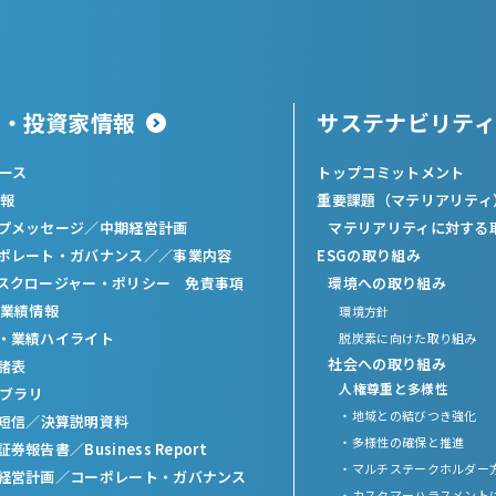
主・投資家情報
サステナビリティ
ュース
トップコミットメント
報
重要課題（マテリアリティ
プメッセージ
／
中期経営計画
マテリアリティに対する
ポレート・ガバナンス／
／
事業内容
ESGの取り組み
スクロージャー・ポリシー 免責事項
環境への取り組み
業績情報
環境方針
・業績ハイライト
脱炭素に向けた取り組み
社会への取り組み
諸表
人権尊重と多様性
イブラリ
・地域との結びつき強化
短信
／
決算説明資料
・多様性の確保と推進
証券報告書
／
Business Report
・マルチステークホルダー
経営計画
／
コーポレート・ガバナンス
・カスタマーハラスメント