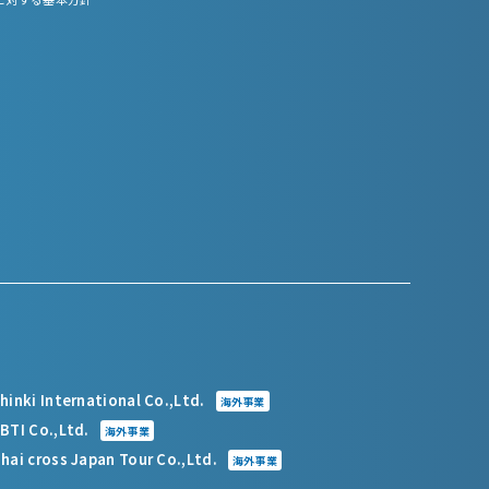
hinki International Co.,Ltd.
海外事業
BTI Co.,Ltd.
海外事業
hai cross Japan Tour Co.,Ltd.
海外事業