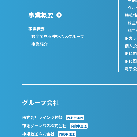
グル
事業概要
株式情
株主
事業概要
株主
数字で見る神姫バスグループ
IRカ
事業紹介
個人投
IRに
IRに
電子公
グループ会社
株式会社ウイング神姫
自動車運送
神姫ゾーンバス株式会社
自動車運送
神姫逓送株式会社
自動車運送