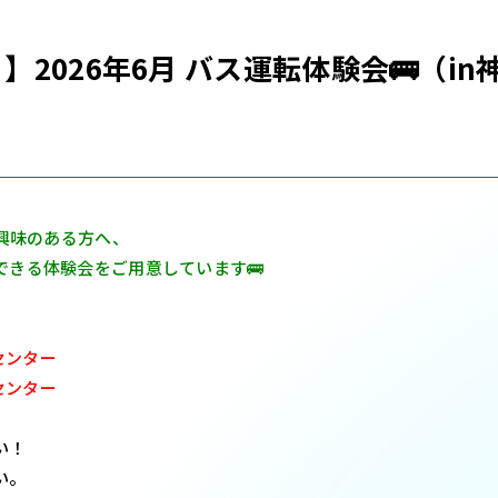
2026年6月 バス運転体験会🚌（in
に興味のある方へ、
できる体験会をご用意しています🚌
センター
センター
い！
い。