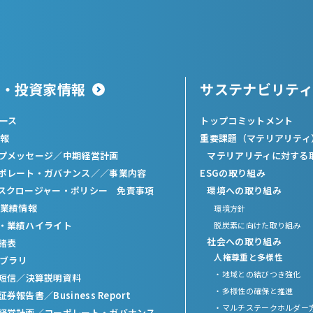
主・投資家情報
サステナビリティ
ュース
トップコミットメント
報
重要課題（マテリアリティ
プメッセージ
／
中期経営計画
マテリアリティに対する
ポレート・ガバナンス／
／
事業内容
ESGの取り組み
スクロージャー・ポリシー 免責事項
環境への取り組み
業績情報
環境方針
・業績ハイライト
脱炭素に向けた取り組み
社会への取り組み
諸表
人権尊重と多様性
イブラリ
・地域との結びつき強化
短信
／
決算説明資料
・多様性の確保と推進
証券報告書
／
Business Report
・マルチステークホルダー
経営計画
／
コーポレート・ガバナンス