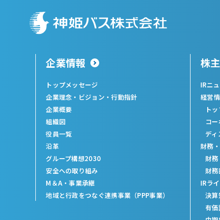
企業情報
株
トップメッセージ
IRニ
企業理念・ビジョン・行動指針
経営情
企業概要
トッ
組織図
コー
役員一覧
ディ
沿革
財務・
グループ構想2030
財務
安全への取り組み
財務
M＆A・事業承継
IRラ
地域と行政をつなぐ連携事業（PPP事業）
決算
有価
中期