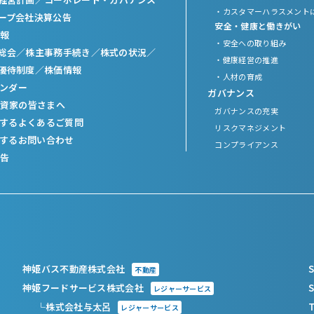
・カスタマーハラスメント
ープ会社決算公告
安全・健康と働きがい
報
・安全への取り組み
総会／
株主事務手続き／
株式の状況／
・健康経営の推進
優待制度／
株価情報
・人材の育成
レンダー
ガバナンス
資家の皆さまへ
ガバナンスの充実
関するよくあるご質問
リスクマネジメント
関するお問い合わせ
コンプライアンス
告
神姫バス不動産株式会社
S
不動産
神姫フードサービス株式会社
S
レジャーサービス
└株式会社与太呂
T
レジャーサービス