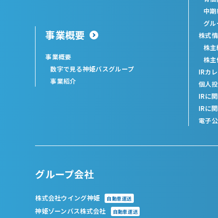
中期
グル
事業概要
株式情
株主
事業概要
株主
数字で見る神姫バスグループ
IRカ
事業紹介
個人投
IRに
IRに
電子公
グループ会社
株式会社ウイング神姫
自動車運送
神姫ゾーンバス株式会社
自動車運送