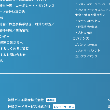
・マルチステークホルダー
経営計画
／
コーポレート・ガバナンス
・カスタマーハラスメント
ープ会社決算公告
安全・健康と働きがい
報
・安全への取り組み
総会／
株主事務手続き／
株式の状況／
・健康経営の推進
優待制度／
株価情報
・人材の育成
レンダー
ガバナンス
資家の皆さまへ
ガバナンスの充実
関するよくあるご質問
リスクマネジメント
関するお問い合わせ
コンプライアンス
告
神姫バス不動産株式会社
S
不動産
神姫フードサービス株式会社
S
レジャーサービス