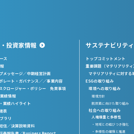
主・投資家情報
サステナビリティ
ュース
トップコミットメント
報
重要課題（マテリアリティ
プメッセージ
／
中期経営計画
マテリアリティに対する
ポレート・ガバナンス／
／
事業内容
ESGの取り組み
スクロージャー・ポリシー 免責事項
環境への取り組み
業績情報
環境方針
・業績ハイライト
脱炭素に向けた取り組み
社会への取り組み
諸表
人権尊重と多様性
イブラリ
・地域との結びつき強化
短信
／
決算説明資料
・多様性の確保と推進
証券報告書
／
Business Report