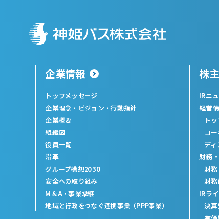
企業情報
株
トップメッセージ
IRニ
企業理念・ビジョン・行動指針
経営情
企業概要
トッ
組織図
コー
役員一覧
ディ
沿革
財務・
グループ構想2030
財務
安全への取り組み
財務
M＆A・事業承継
IRラ
地域と行政をつなぐ連携事業（PPP事業）
決算
有価